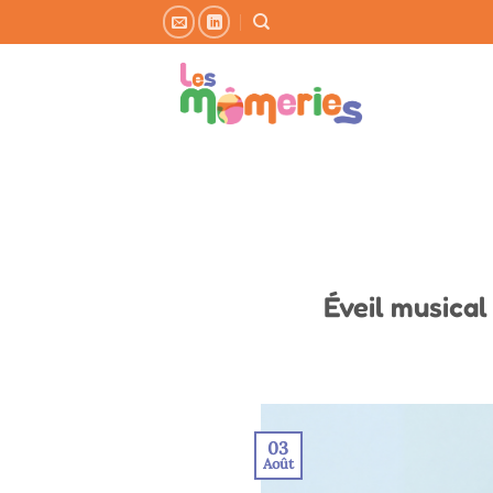
Passer
au
contenu
Éveil musical
03
Août