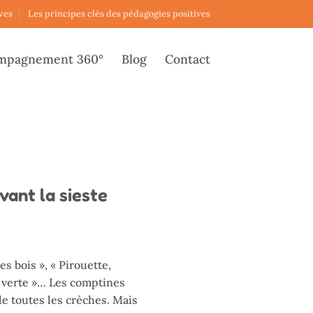
ves
Les principes clés des pédagogies positives
mpagnement 360°
Blog
Contact
vant la sieste
 bois », « Pirouette,
s verte »… Les comptines
de toutes les crèches. Mais