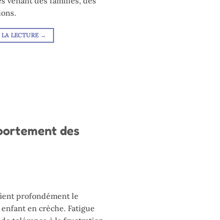
es venant des familles, des
ions.
 LA LECTURE
→
mportement des
fient profondément le
enfant en crèche. Fatigue