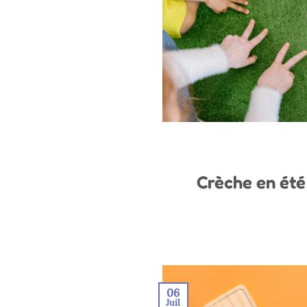
Crèche en été
06
Juil