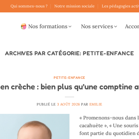
Qui sommes-nous ?
Notre mission sociale
Les pédagogies acti
Nos formations
Nos services
Acco
ARCHIVES PAR CATÉGORIE:
PETITE-ENFANCE
PETITE-ENFANCE
 en crèche : bien plus qu’une comptine a
PUBLIÉ LE
3 AOÛT 2026
PAR
EMILIE
« Promenons-nous dans les
cacahuète », « Une souri
font partie du quotidien 