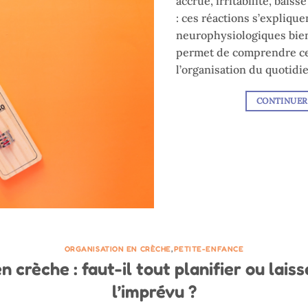
accrue, irritabilité, baiss
: ces réactions s’expliq
neurophysiologiques bien 
permet de comprendre ces
l’organisation du quotid
CONTINUER
ORGANISATION EN CRÈCHE
,
PETITE-ENFANCE
 crèche : faut-il tout planifier ou laiss
l’imprévu ?