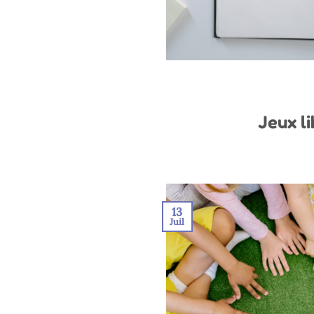
Jeux li
13
Juil