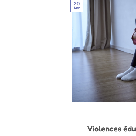
20
Avr
Violences éduc