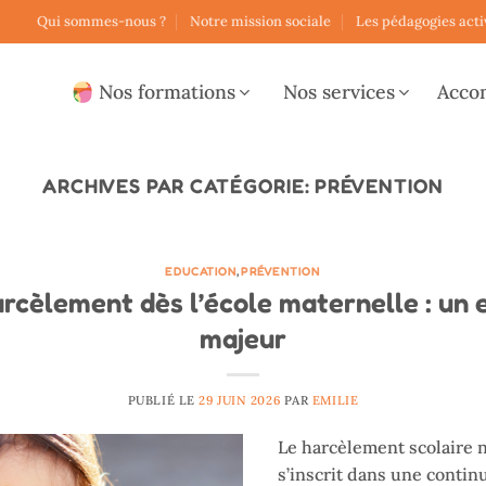
Qui sommes-nous ?
Notre mission sociale
Les pédagogies acti
Nos formations
Nos services
Acco
ARCHIVES PAR CATÉGORIE:
PRÉVENTION
EDUCATION
,
PRÉVENTION
arcèlement dès l’école maternelle : un 
majeur
PUBLIÉ LE
29 JUIN 2026
PAR
EMILIE
Le harcèlement scolaire ne
s’inscrit dans une continu