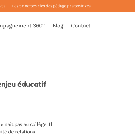
ves
Les principes clés des pédagogies positives
mpagnement 360°
Blog
Contact
enjeu éducatif
 naît pas au collège. Il
ité de relations,