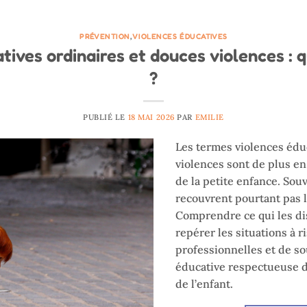
PRÉVENTION
,
VIOLENCES ÉDUCATIVES
tives ordinaires et douces violences : q
?
PUBLIÉ LE
18 MAI 2026
PAR
EMILIE
Les termes violences édu
violences sont de plus en
de la petite enfance. Sou
recouvrent pourtant pas 
Comprendre ce qui les d
repérer les situations à r
professionnelles et de s
éducative respectueuse 
de l’enfant.