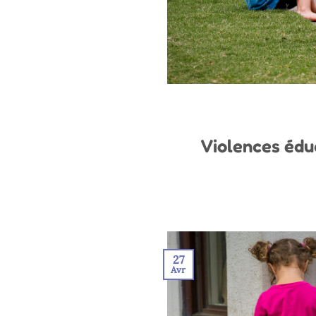
Violences éduc
27
Avr