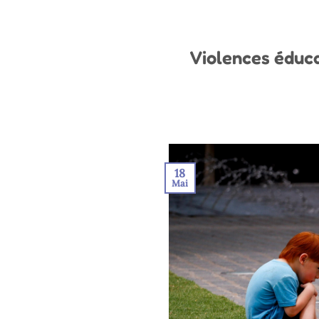
Violences éduca
18
Mai