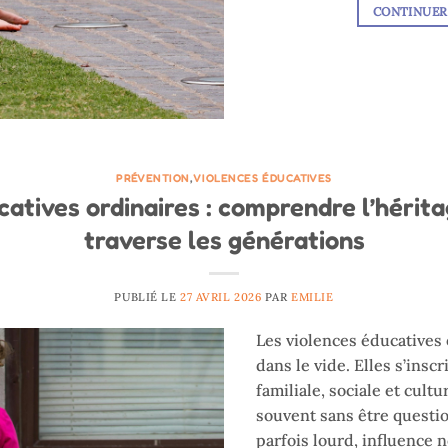
CONTINUER
PRÉVENTION
,
VIOLENCES ÉDUCATIVES
atives ordinaires : comprendre l’héritag
traverse les générations
PUBLIÉ LE
27 AVRIL 2026
PAR
EMILIE
Les violences éducatives 
dans le vide. Elles s’insc
familiale, sociale et cult
souvent sans être questio
parfois lourd, influence n