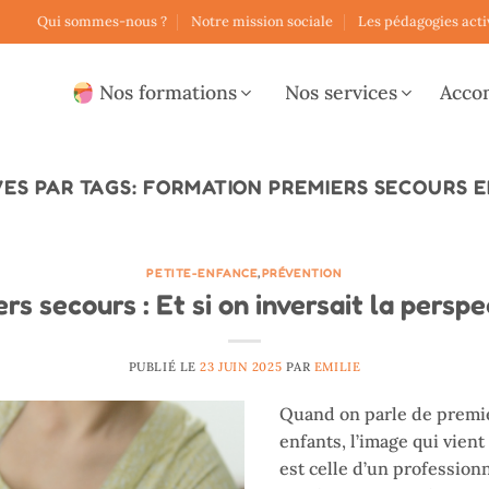
Qui sommes-nous ?
Notre mission sociale
Les pédagogies acti
Nos formations
Nos services
Acco
VES PAR TAGS:
FORMATION PREMIERS SECOURS 
PETITE-ENFANCE
,
PRÉVENTION
rs secours : Et si on inversait la perspe
PUBLIÉ LE
23 JUIN 2025
PAR
EMILIE
Quand on parle de premie
enfants, l’image qui vien
est celle d’un profession