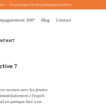
ves
Les principes clés des pédagogies positives
mpagnement 360°
Blog
Contact
ENFANT
ctive ?
rs secours avec les jeunes
t immédiatement à l’esprit
nel en panique face à un