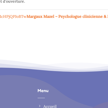
t d’ouverture.
R41cHPjQPJoBTw
Margaux Mazel – Psychologue clinicienne & 
Menu
Accueil