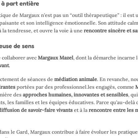
 à part entière
ique de Margaux n’est pas un “outil thérapeutique” : il est
aisante et son intelligence émotionnelle. Son attitude calme
à la tendresse, et ouvre la voie à une
rencontre sincère et s
euse de sens
e collaborer avec
Margaux Mazel
, dont la démarche incarne 
vant
.
ectement de séances de
médiation animale
. En revanche, n
irantes
portées par des professionnel.les engagés, comme
M
umière des
approches humaines, innovantes et sensibles
, qu
, les familles et les équipes éducatives. Parce qu’au-delà 
diffusion de savoir-faire vivants
et à la
rencontre entre les m
dans le Gard, Margaux contribue à faire évoluer les pratiqu