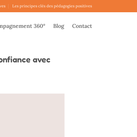
ves
Les principes clés des pédagogies positives
mpagnement 360°
Blog
Contact
confiance avec