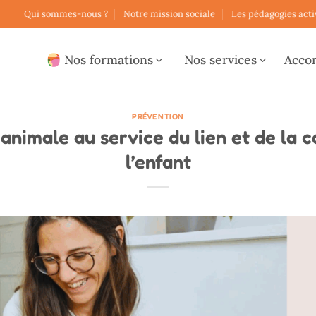
Qui sommes-nous ?
Notre mission sociale
Les pédagogies acti
Nos formations
Nos services
Acco
PRÉVENTION
animale au service du lien et de la 
l’enfant