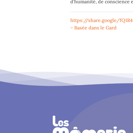
d’humanité, de conscience e
https://share.google/fQ1
– Basée dans le Gard