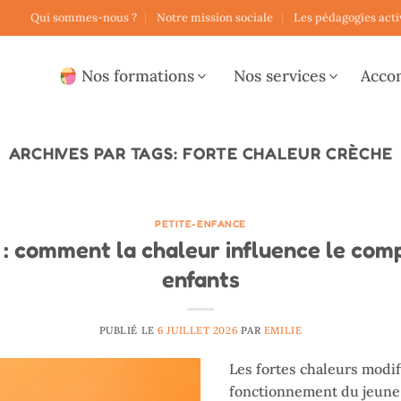
Qui sommes-nous ?
Notre mission sociale
Les pédagogies acti
Nos formations
Nos services
Acco
ARCHIVES PAR TAGS:
FORTE CHALEUR CRÈCHE
PETITE-ENFANCE
 : comment la chaleur influence le co
enfants
PUBLIÉ LE
6 JUILLET 2026
PAR
EMILIE
Les fortes chaleurs modi
fonctionnement du jeune 