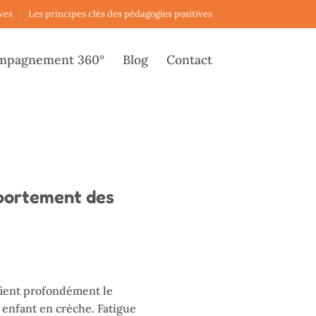
ves
Les principes clés des pédagogies positives
mpagnement 360°
Blog
Contact
mportement des
fient profondément le
enfant en crèche. Fatigue