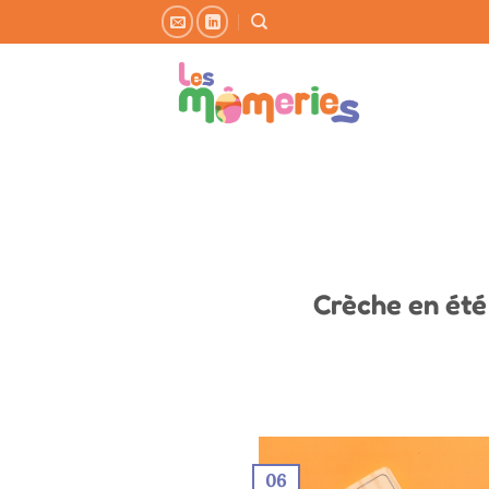
Passer
au
contenu
Crèche en été
06