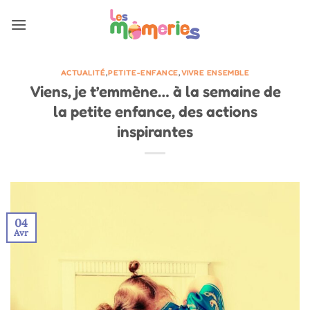
Passer
au
contenu
ACTUALITÉ
,
PETITE-ENFANCE
,
VIVRE ENSEMBLE
Viens, je t’emmène… à la semaine de
la petite enfance, des actions
inspirantes
04
Avr