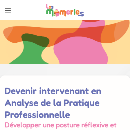
Passer
au
contenu
Devenir intervenant en
Analyse de la Pratique
Professionnelle
Développer une posture réflexive et